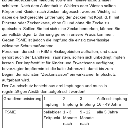
körperbedeckender Kleidung sowie mit Insektenschutzmitteln
schützen. Nach dem Aufenthalt in Wäldern oder Wiesen sollten
Körper und Kleider nach Zecken abgesucht werden. Wichtig ist
dabei die fachgerechte Entfernung der Zecken mit Kopf, d. h. mit
Pinzette oder Zeckenkarte, ohne Öl und ohne die Zecke zu
quetschen. Sollten Sie bei sich eine Zecke bemerken, können Sie
zur vollständigen Entfernung gerne in unsere Praxis kommen.
Gegen FSME ist jedoch die Impfung die einzig zuverlässige
wirksame Schutzmaßnahme!
Personen, die sich in FSME-Risikogebieten aufhalten, und dazu
gehört auch der Landkreis Traunstein, sollten sich unbedingt impfen
lassen. Der Impfstoff ist für Kinder und Erwachsene verfügbar,
bevorzugter Impftermin ist die kalte Jahreszeit, damit bis zum
Beginn der nächsten "Zeckensaison" ein wirksamer Impfschutz
aufgebaut wird.
Der Grundschutz besteht aus drei Impfungen und muss in
regelmäßigen Abständen aufgefrischt werden!
Grundimmunisierung
1.
2.
3.
Auffrischimpfung
Impfung
Impfung
Impfung
16 - 49 Jahre
FSME
beliebiger
1 - 3
9 - 12
alle 5 Jahre
Zeitpunkt
Monate
Monate
nach
nach