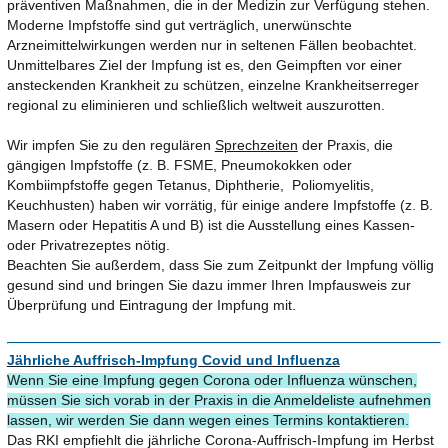
präventiven Maßnahmen, die in der Medizin zur Verfügung stehen.
Moderne Impfstoffe sind gut verträglich, unerwünschte
Arzneimittelwirkungen werden nur in seltenen Fällen beobachtet.
Unmittelbares Ziel der Impfung ist es, den Geimpften vor einer
ansteckenden Krankheit zu schützen, einzelne Krankheitserreger
regional zu eliminieren und schließlich weltweit auszurotten.
Wir impfen Sie zu den regulären
Sprechzeiten
der Praxis, die
gängigen Impfstoffe (z. B. FSME, Pneumokokken oder
Kombiimpfstoffe gegen Tetanus, Diphtherie, Poliomyelitis,
Keuchhusten) haben wir vorrätig, für einige andere Impfstoffe (z. B.
Masern oder Hepatitis A und B) ist die Ausstellung eines Kassen-
oder Privatrezeptes nötig.
Beachten Sie außerdem, dass Sie zum Zeitpunkt der Impfung völlig
gesund sind und bringen Sie dazu immer Ihren Impfausweis zur
Überprüfung und Eintragung der Impfung mit.
Jährliche Auffrisch-Impfung Covid und Influenza
Wenn Sie eine Impfung gegen Corona oder Influenza wünschen,
müssen Sie sich vorab in der Praxis in die Anmeldeliste aufnehmen
lassen, wir werden Sie dann wegen eines Termins kontaktieren.
Das RKI empfiehlt die jährliche Corona-Auffrisch-Impfung im Herbst