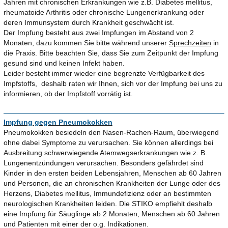
Jahren mit chronischen Erkrankungen wie z.B. Diabetes mellitus,
rheumatoide Arthritis oder chronische Lungenerkrankung oder
deren Immunsystem durch Krankheit geschwächt ist.
Der Impfung besteht aus zwei Impfungen im Abstand von 2
Monaten, dazu kommen Sie bitte während unserer
Sprechzeiten
in
die Praxis. Bitte beachten Sie, dass Sie zum Zeitpunkt der Impfung
gesund sind und keinen Infekt haben.
Leider besteht immer wieder eine begrenzte Verfügbarkeit des
Impfstoffs, deshalb raten wir Ihnen, sich vor der Impfung bei uns zu
informieren, ob der Impfstoff vorrätig ist.
Impfung gegen Pneumokokken
Pneumokokken besiedeln den Nasen-Rachen-Raum, überwiegend
ohne dabei Symptome zu verursachen. Sie können allerdings bei
Ausbreitung schwerwiegende Atemwegserkrankungen wie z. B.
Lungenentzündungen verursachen. Besonders gefährdet sind
Kinder in den ersten beiden Lebensjahren, Menschen ab 60 Jahren
und Personen, die an chronischen Krankheiten der Lunge oder des
Herzens, Diabetes mellitus, Immundefizienz oder an bestimmten
neurologischen Krankheiten leiden. Die STIKO empfiehlt deshalb
eine Impfung für Säuglinge ab 2 Monaten, Menschen ab 60 Jahren
und Patienten mit einer der o.g. Indikationen.