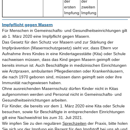
der
der
ersten
zweiten
Impfung
Impfung
Impfpflicht gegen Masern
Für Menschen in Gemeinschafts- und Gesundheitseinrichtungen gilt
ab 1. März 2020 eine Impfpflicht gegen Masern.
Das Gesetz für den Schutz vor Masern und zur Stärkung der
Impfprävention (Masernschutzgesetz) sieht vor, dass Eltern vor
Aufnahme ihres Kindes in eine Kindertagesstätte (Kita) oder Schule
nachweisen müssen, dass das Kind gegen Masern geimpft oder
bereits immun ist. Auch Beschäftigte in medizinischen Einrichtungen
wie Arztpraxen, ambulanten Pflegediensten oder Krankenhäusern,
die nach 1970 geboren sind, müssen dann geimpft sein oder ihre
Immunität nachgewiesen haben.
Ohne ausreichenden Masernschutz dürfen Kinder nicht in Kitas
aufgenommen werden und Personal nicht in Gemeinschafts- und
Gesundheitseinrichtungen arbeiten.
Für Kinder, die bereits vor dem 1. März 2020 eine Kita oder Schule
besuchen, sowie für Beschäftigte in entsprechenden Einrichtungen
gilt eine Nachweisfrist bis zum 31. Juli 2021.
Wir impfen Sie zu den regulären
Sprechzeiten
der Praxis, bitte holen
Sie sich vor der Impfung ein Rezept für den Impfstoff bei uns ab und